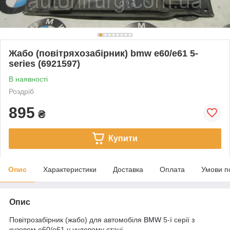
Жабо (повітряхозабірник) bmw e60/e61 5-
series (6921597)
В наявності
Роздріб
895
₴
Купити
Опис
Характеристики
Доставка
Оплата
Умови п
Опис
Повітрозабірник (жабо) для автомобіля
BMW
5-ї серії з
кузовом e60/e61 у чудовому стані.