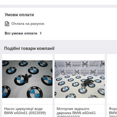
Умови оплати
Оплата на рахунок
Всі умови оплати
Подібні товари компанії
Насос циркуляції води
Моторчик заднього
Фор
BMW e60/e61 (6922699)
двірника BMW e60/e61
BMW 