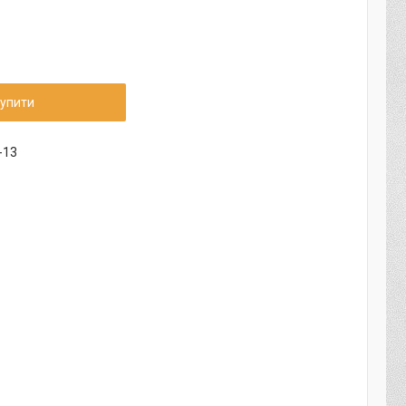
упити
-13