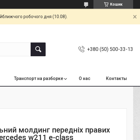
Кошик
айближчого робочого дня (10.08).
+380 (50) 500-33-13
Транспорт на разборке
О нас
Контакты
ьний молдинг передніх правих
ercedes w211 e-class