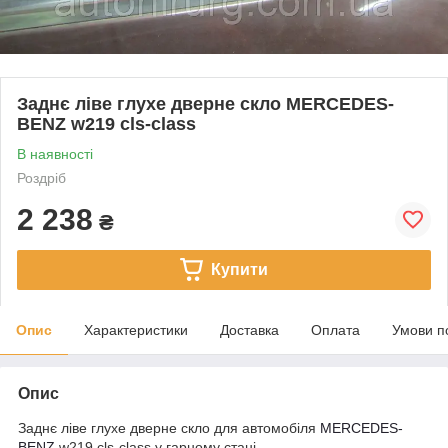
Заднє ліве глухе дверне скло MERCEDES-
BENZ w219 cls-class
В наявності
Роздріб
2 238
₴
Купити
Опис
Характеристики
Доставка
Оплата
Умови п
Опис
Заднє ліве глухе дверне скло для автомобіля
MERCEDES-
BENZ
w219 cls-class у гарному стані.