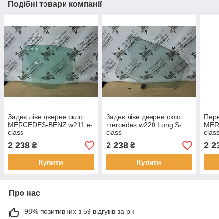
Подібні товари компанії
Заднє ліве дверне скло
Заднє ліве дверне скло
Пере
MERCEDES-BENZ w211 e-
mercedes w220 Long S-
MER
class
class
clas
2 238
2 238
2 2
₴
₴
Купити
Купити
Про нас
98% позитивних з 59 відгуків за рік