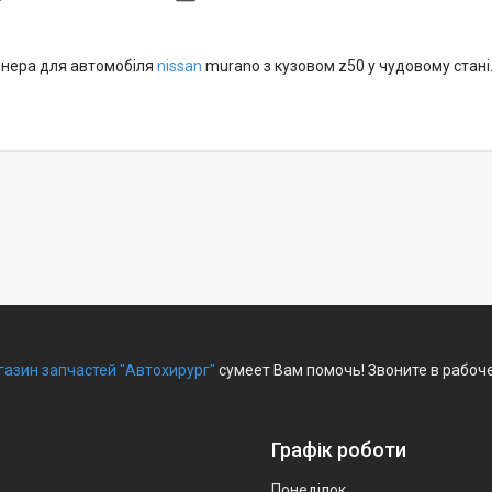
онера для автомобіля
nissan
murano з кузовом z50 у чудовому стані
азин запчастей "Автохирург"
сумеет Вам помочь! Звоните в рабоче
Графік роботи
Понеділок