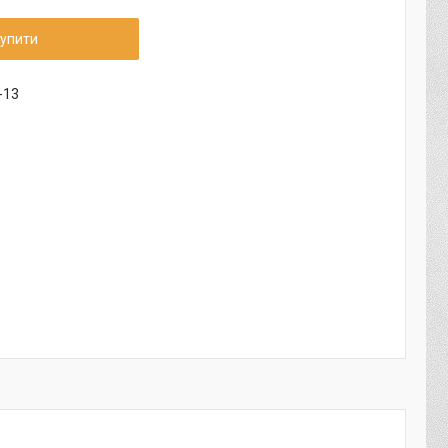
упити
-13