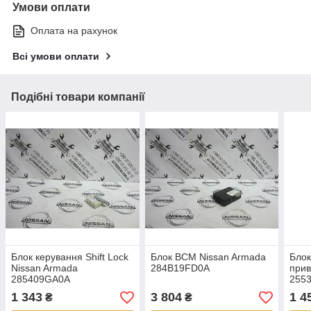
Умови оплати
Оплата на рахунок
Всі умови оплати
Подібні товари компанії
Блок керування Shift Lock
Блок ВСМ Nissan Armada
Блок
Nissan Armada
284B19FD0A
прив
285409GA0A
255
1 343
3 804
1 4
₴
₴