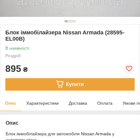
Блок іммобілайзера Nissan Armada (28595-
EL00B)
В наявності
Роздріб
895
₴
Купити
Опис
Характеристики
Доставка
Оплата
Умови п
Опис
Блок іммобілайзера для автомобіля
Nissan Armada
у
чудовому стані