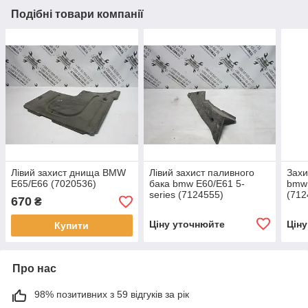
Подібні товари компанії
Лівий захист днища BMW
Лівий захист паливного
Захи
E65/E66 (7020536)
бака bmw E60/E61 5-
bmw 
series (7124555)
(712
670
₴
Ціну уточнюйте
Цін
Купити
Про нас
98% позитивних з 59 відгуків за рік