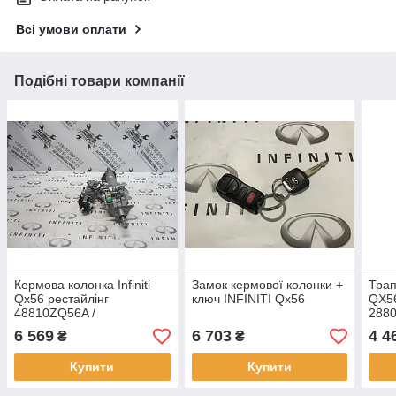
Всі умови оплати
Подібні товари компанії
Кермова колонка Infiniti
Замок кермової колонки +
Трапе
Qx56 рестайлінг
ключ INFINITI Qx56
QX56
48810ZQ56A /
2880
28590C9968
288
6 569
6 703
4 4
₴
₴
Купити
Купити