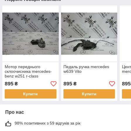
Мотор переднього
Педаль ручка mercedes
Цент
склоочисника mercedes-
w639 Vito
merc
benz w251 r-class
(A2518201742)
895
895
895
₴
₴
Купити
Купити
Про нас
98% позитивних з 59 відгуків за рік