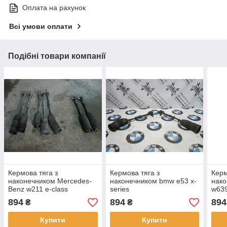
Оплата на рахунок
Всі умови оплати
Подібні товари компанії
Кермова тяга з
Кермова тяга з
Керм
наконечником Mercedes-
наконечником bmw e53 x-
нако
Benz w211 e-class
series
w639
894
894
894
₴
₴
Купити
Купити