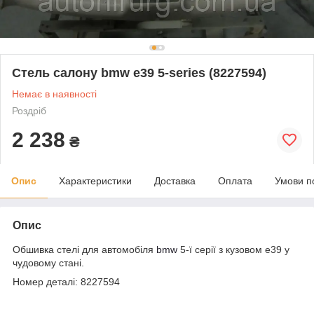
Стель салону bmw e39 5-series (8227594)
Немає в наявності
Роздріб
2 238
₴
Опис
Характеристики
Доставка
Оплата
Умови п
Опис
Обшивка стелі для автомобіля
bmw
5-ї серії з кузовом e39 у
чудовому стані.
Номер деталі: 8227594