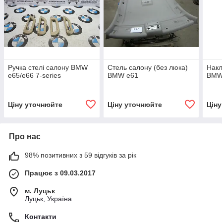
Ручка стелі салону BMW
Стель салону (без люка)
Накл
e65/e66 7-series
BMW e61
BMW
Ціну уточнюйте
Ціну уточнюйте
Цін
Про нас
98% позитивних з 59 відгуків за рік
Працює з 09.03.2017
м. Луцьк
Луцьк, Україна
Контакти