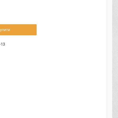
упити
-13