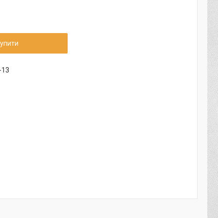
упити
-13