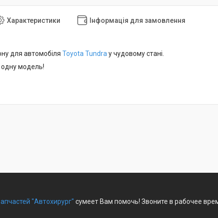
Характеристики
Інформація для замовлення
лону для автомобіля
Toyota Tundra
у чудовому стані.
 одну модель!
апчастей "Автохирург"
сумеет Вам помочь! Звоните в рабочее врем