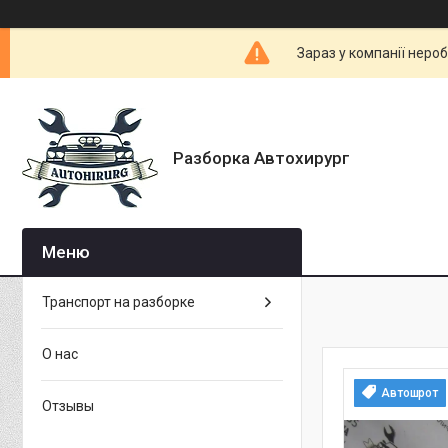
Зараз у компанії неро
Разборка Автохирург
Транспорт на разборке
О нас
Автошрот
Отзывы