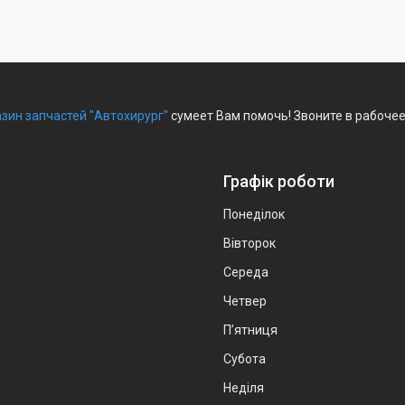
зин запчастей "Автохирург"
сумеет Вам помочь! Звоните в рабочее
Графік роботи
Понеділок
Вівторок
Середа
Четвер
Пʼятниця
Субота
Неділя