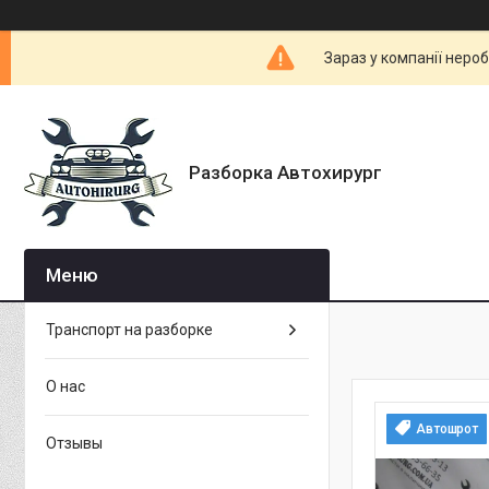
Зараз у компанії неро
Разборка Автохирург
Транспорт на разборке
О нас
Автошрот
Отзывы