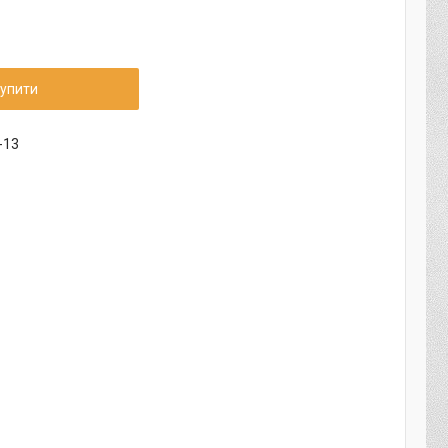
упити
-13