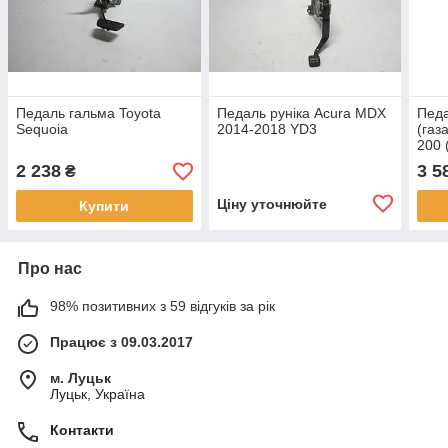
Педаль гальма Toyota
Педаль руніка Acura MDX
Педа
Sequoia
2014-2018 YD3
(газ
200 
1988
2 238
3 5
₴
Ціну уточнюйте
Купити
Про нас
98% позитивних з 59 відгуків за рік
Працює з 09.03.2017
м. Луцьк
Луцьк, Україна
Контакти