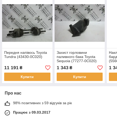
Передня напівось Toyota
Захист горловини
Накл
Tundra (43430-0C020)
паливного бака Toyota
бард
Sequoia (77277-0C020)
(556
11 191
1 343
1 3
₴
₴
Купити
Купити
Про нас
98% позитивних з 59 відгуків за рік
Працює з 09.03.2017