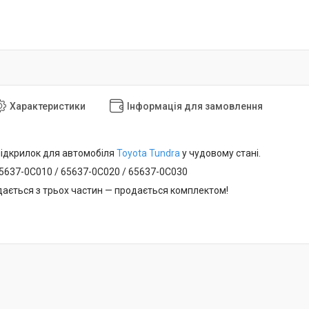
Характеристики
Інформація для замовлення
підкрилок для автомобіля
Toyota Tundra
у чудовому стані.
65637-0C010 / 65637-0C020 / 65637-0C030
дається з трьох частин — продається комплектом!