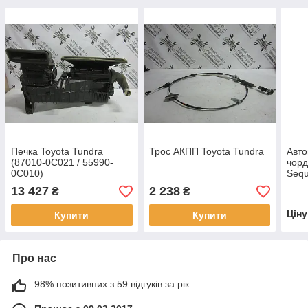
Печка Toyota Tundra
Трос АКПП Toyota Tundra
Авто
(87010-0C021 / 55990-
чорд
0C010)
Sequ
/ 46
13 427
2 238
₴
₴
Цін
Купити
Купити
Про нас
98% позитивних з 59 відгуків за рік