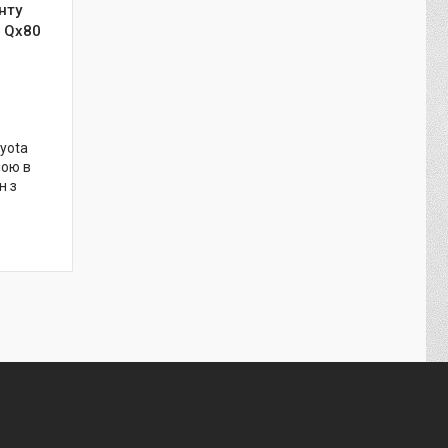
нту
- Qx80
oyota
ною в
н з