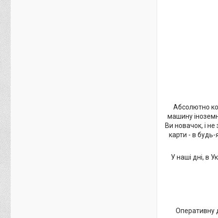
Абсолютно кож
машину іноземн
Ви новачок, і н
карти - в будь
У наші дні, в 
Оперативну д