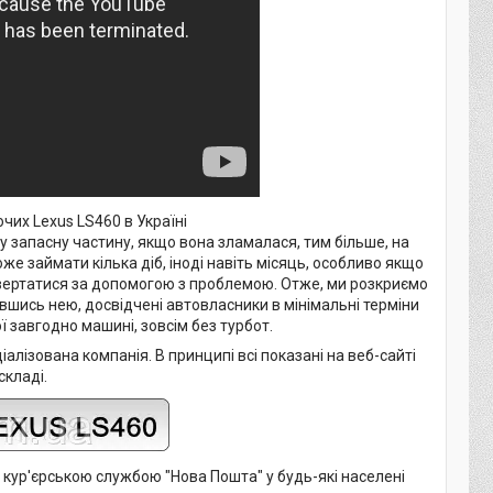
чих Lexus LS460 в Україні
у запасну частину, якщо вона зламалася, тим більше, на
 займати кілька діб, іноді навіть місяць, особливо якщо
 звертатися за допомогою з проблемою. Отже, ми розкриємо
авшись нею, досвідчені автовласники в мінімальні терміни
ї завгодно машині, зовсім без турбот.
іалізована компанія. В принципі всі показані на веб-сайті
складі.
кур'єрською службою "Нова Пошта" у будь-які населені