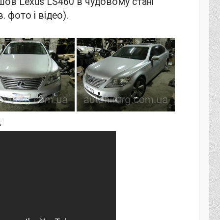
шов Lexus LS460 в чудовому стані
в. фото і відео).
: