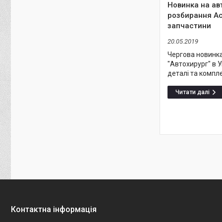
Новинка на авт
розбирання Ac
запчастини
20.05.2019
Чергова новинк
"Автохирург" в У
деталі та компл