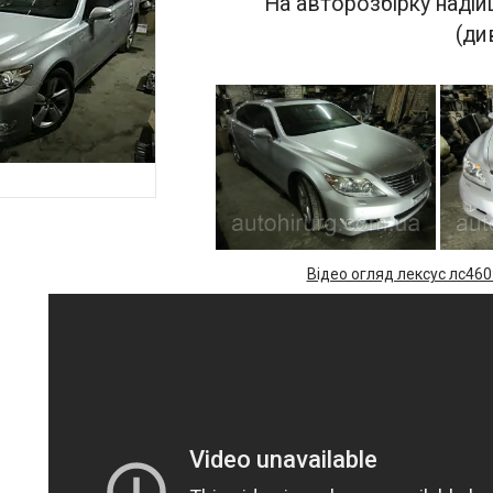
На авторозбірку надій
(ди
Відео огляд лексус лс460