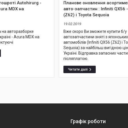
ошроті Autohirurg -
Планове оновлення асортиме
ura MDX на
авто-запчастин : Infiniti QX56 
(Z62) і Toyota Sequoia
19.02.2019
а на авторазборке
Вже скоро Ви зможете купити б/у
країні - Acura MDX на
автозапчастини зняті з японських
ектуючі
автомобілів (Infiniti QX56 (Z62) і T
Sequoia) за найбільш вигідною ці
Україні. Відправка запасних части
післяплатою.
Графік роботи