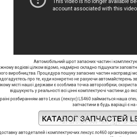
Автомобільний шрот запасних частин і комплектую
ному водієві цілком відомо, надмірно складно підшукати заповітн
ого виробництва. Процедура пошуку запасних частин насправді може
е здогадуєтесь про те, куди конкретно не рахуючи автомайстерень
-якому місті нашої держави є особлива точка авторозбірки, скорист
відшукують у реальності всі цінні комплектуючі частини до яко
Україні розбиранням авто Lexus (лексус) LS460 займається наша спец
запчастини в будь варіації є на 
оставку автодеталей і комплектуючих лексус лс460 організовуємо 