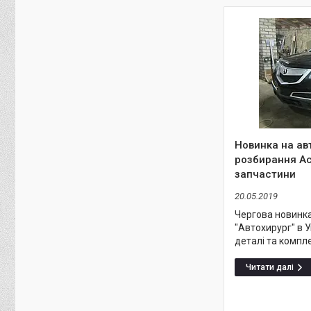
Новинка на авт
розбирання Ac
запчастини
20.05.2019
Чергова новинк
"Автохирург" в У
деталі та компл