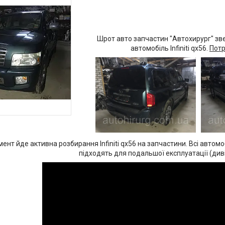
Шрот авто запчастин "Автохирург" зв
автомобіль Infiniti qx56.
Потр
ент йде активна розбирання Infiniti qx56 на запчастини. Всі автомо
підходять для подальшої експлуатації (диві