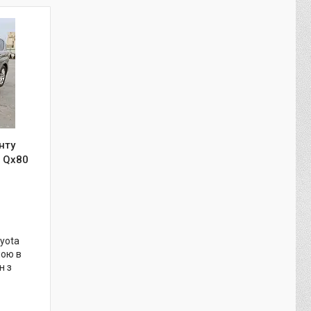
нту
- Qx80
oyota
ною в
н з