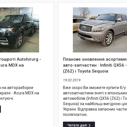
ошроті Autohirurg -
Планове оновлення асортиме
ura MDX на
авто-запчастин : Infiniti QX56 
(Z62) і Toyota Sequoia
19.02.2019
а на авторазборке
Вже скоро Ви зможете купити б/у
країні - Acura MDX на
автозапчастини зняті з японських
ектуючі
автомобілів (Infiniti QX56 (Z62) і T
Sequoia) за найбільш вигідною ці
Україні. Відправка запасних части
післяплатою.