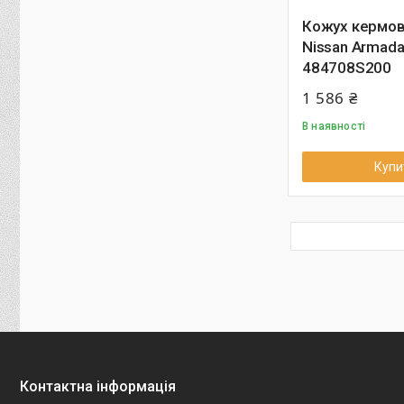
Кожух кермов
Nissan Armad
484708S200
1 586 ₴
В наявності
Купи