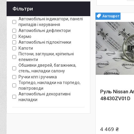
Фільтри
Автошрот
Автомобільні індикатори, панелі
приладів і керування
Автомобільні дефлектори
Кермо
Автомобільні підлокітники
Капоти
Пістони, заглушки, кріпильні
елементи
Обшивки дверей, багажника,
стель, накладки салону
Ручки кпп і ручника
Торпедо, накладки на торпедо,
повітроводи
Руль Nissan A
Автомобільні декоративні
48430ZV01D
накладки
4 469 ₴