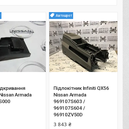
т
Автошрот
ідкривання
Підлокітник Infiniti QX56
Nissan Armada
Nissan Armada
S000
969107S603 /
969107S604 /
96910ZV50D
3 843 ₴