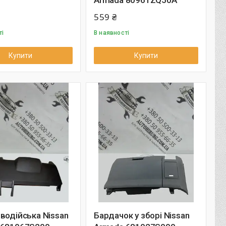
Armada 80961ZQ50A
559 ₴
ті
В наявності
Купити
Купити
водійська Nissan
Бардачок у зборі Nissan