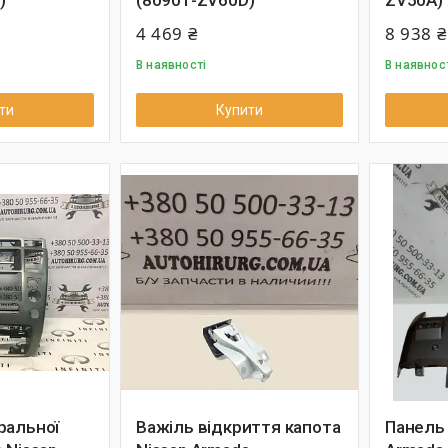
)
(80901-ZV60D)
ZV50A)
4 469 ₴
8 938 ₴
В наявності
В наявнос
ти
Купити
ральної
Важіль відкриття капота
Панель 