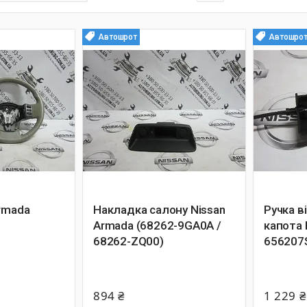
Автошрот
Автошро
rmada
Накладка салону Nissan
Ручка в
Armada (68262-9GA0A /
капота 
68262-ZQ00)
656207
894 ₴
1 229 ₴