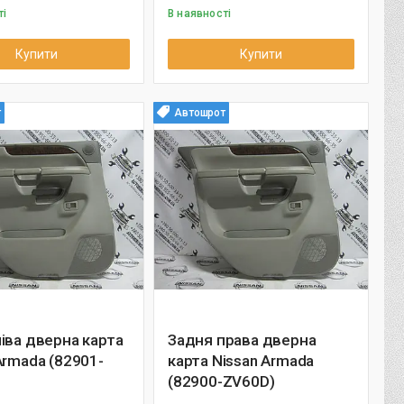
ті
В наявності
Купити
Купити
т
Автошрот
іва дверна карта
Задня права дверна
Armada (82901-
карта Nissan Armada
(82900-ZV60D)