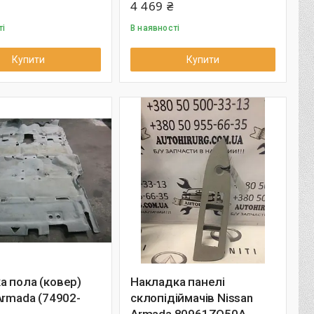
4 469 ₴
ті
В наявності
Купити
Купити
 пола (ковер)
Накладка панелі
Armada (74902-
склопідіймачів Nissan