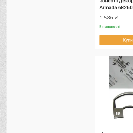
консолі декор
Armada 6826
1 586 ₴
В наявності
Купи