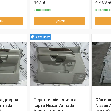
447 ₴
4 469 ₴
В наявності
В наявнос
ти
Купити
Автошрот
а дверна
Передня ліва дверна
Обшивка
Armada
карта Nissan Armada
Nissan 