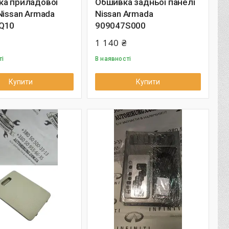
ка приладової
Обшивка задньої панелі
Nissan Armada
Nissan Armada
Q10
909047S000
1 140 ₴
ті
В наявності
Купити
Купити