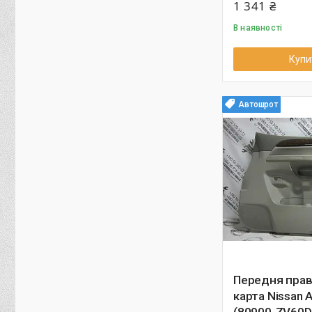
1 341 ₴
В наявності
Купи
Автошрот
Передня прав
карта Nissan 