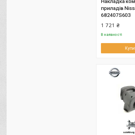
Накладка комб
приладів Nis
682407S603
1 721 ₴
В наявності
Купи