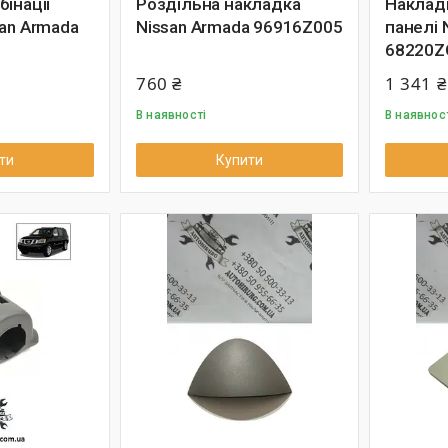
інації
Роздільна накладка
Наклад
san Armada
Nissan Armada 96916Z005
панелі 
68220Z
760 ₴
1 341 ₴
В наявності
В наявнос
ти
Купити