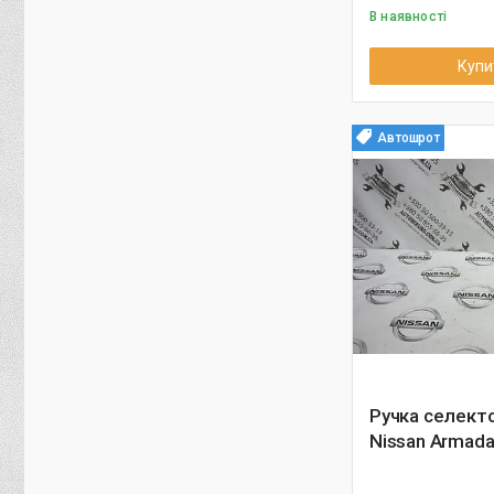
В наявності
Купи
Автошрот
Ручка селект
Nissan Armad