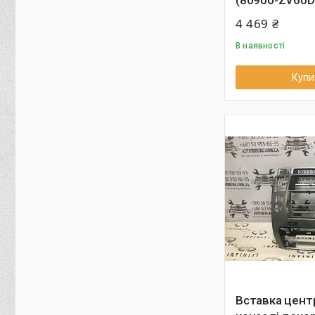
(80900-ZV60D
4 469 ₴
В наявності
Купи
Вставка цент