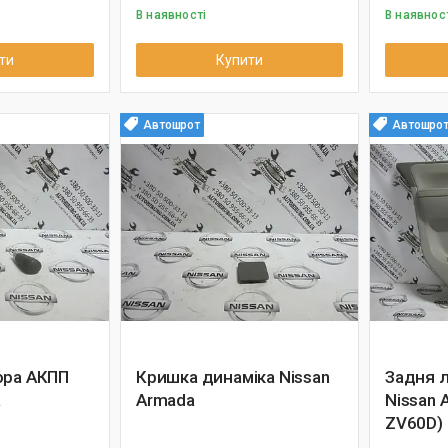
В наявності
В наявнос
ти
Купити
Автошрот
Автошро
ора АКПП
Кришка динаміка Nissan
Задня л
a
Armada
Nissan 
ZV60D)