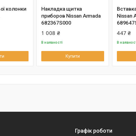
ої колонки
Накладка щитка
Вставка
a
приборов Nissan Armada
Nissan 
682367S000
689647
1 008 ₴
447 ₴
В наявності
В наявнос
ти
Купити
Графік роботи