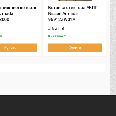
 нижньої консолі
Вставка стектора АКПП
Armada
Nissan Armada
S000
96912ZW01A
3 821 ₴
ті
В наявності
Купити
Купити