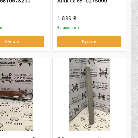
 681067S200
Armada 681027S000
1 899 ₴
ті
В наявності
Купити
Купити