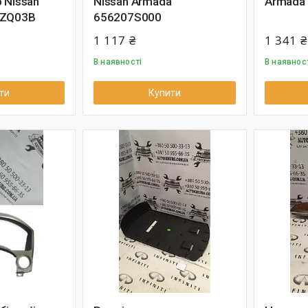
 Nissan
Nissan Armada
Armada
0ZQ03B
656207S000
1 117 ₴
1 341 ₴
В наявності
В наявнос
ти
Купити