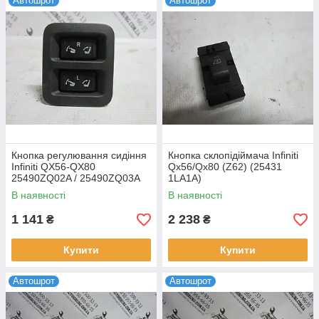
Автошрот
Автошрот
Кнопка регулювання сидіння
Кнопка склопідіймача Infiniti
Infiniti QX56-QX80
Qx56/Qx80 (Z62) (25431
25490ZQ02A / 25490ZQ03A
1LA1A)
В наявності
В наявності
1 141
2 238
₴
₴
Купити
Купити
Автошрот
Автошрот