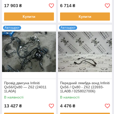
17 903
6 714
₴
₴
Купити
Купити
Автошрот
Автошрот
Провід двигуна Infiniti
Передний лямбда-зонд Infiniti
Qx56/Qx80 — Z62 (24011
Qx56 / Qx80 - Z62 (22693-
1LA0A)
1LA0B / 0258027006)
В наявності
В наявності
13 427
4 476
₴
₴