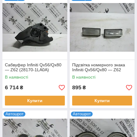
и понадобиться только лишь заказ на доставку подтвердить.
Оперативну доставку электрооборудывания для Інфініті Qx56
(Z62) / Infiniti Qx80 виконуємо протягом від одного до трьох
днів в які завгодно міста на території України.
Сабвуфер Infiniti Qx56/Qx80
Підсвітка номерного знака
— Z62 (28170-1LA0A)
Infiniti Qx56/Qx80 — Z62
В наявності
В наявності
6 714
895
₴
₴
Купити
Купити
Автошрот
Автошрот