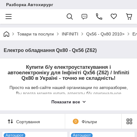
Разборка Автохирург
Товари та послуги
INFINITI
Qx56 - Qx80 2010>
Ел
Електро обладнання Qx80 - Qx56 (Z62)
Купити б/у електроустаткування і
автоелектроніку для Інфініті Qx56 (Z62) / Infiniti
Qx80 в Україні - точно не складність!
Просто на веб-сайте нашей организации по авторазборке,
Вы всегда можете купить агрегаты б/у оригинальное
электрооборудование Infiniti Qx56 (Z62) / Инфинити Qx80 по
Показати все
минимальным ценам уже сейчас. Каждому из Вас отныне не
нужно лишние деньги переплачивать за комплектующие и
детали автоэлектроники только потому, что они
Сортування
0
Фільтри
лицензионные, и ждать их доставки с Японии, как-никак в
нашей державе их больше нигде не найти. Ну, а для того,
чтобы оформить заказ - подберите желаемую Вам запчасть,
Автошрот
Автошрот