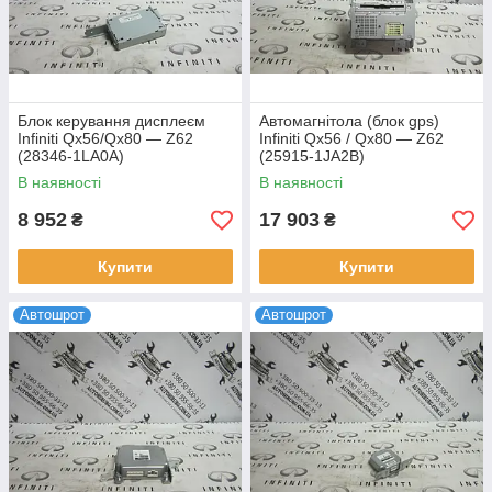
Блок керування дисплеєм
Автомагнітола (блок gps)
Infiniti Qx56/Qx80 — Z62
Infiniti Qx56 / Qx80 — Z62
(28346-1LA0A)
(25915-1JA2B)
В наявності
В наявності
8 952
17 903
₴
₴
Купити
Купити
Автошрот
Автошрот