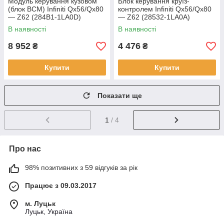
Модуль керування кузовом
Блок керування круїз-
(блок BCM) Infiniti Qx56/Qx80
контролем Infiniti Qx56/Qx80
— Z62 (284B1-1LA0D)
— Z62 (28532-1LA0A)
В наявності
В наявності
8 952
4 476
₴
₴
Купити
Купити
Показати ще
1
/ 4
Про нас
98% позитивних з 59 відгуків за рік
Працює з 09.03.2017
м. Луцьк
Луцьк, Україна