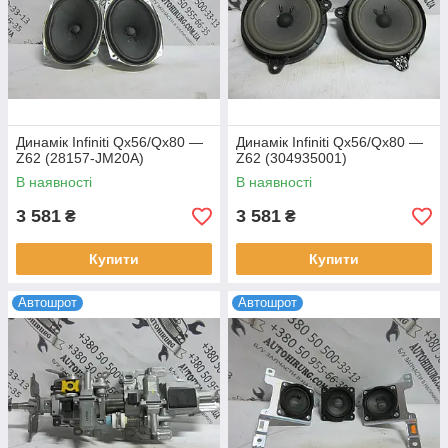
Динамік Infiniti Qx56/Qx80 —
Динамік Infiniti Qx56/Qx80 —
Z62 (28157-JM20A)
Z62 (304935001)
В наявності
В наявності
3 581
3 581
₴
₴
Купити
Купити
Автошрот
Автошрот