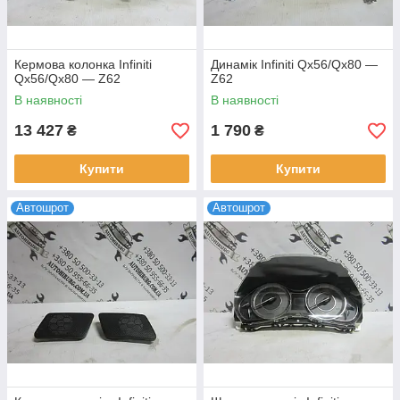
Кермова колонка Infiniti
Динамік Infiniti Qx56/Qx80 —
Qx56/Qx80 — Z62
Z62
В наявності
В наявності
13 427
1 790
₴
₴
Купити
Купити
Автошрот
Автошрот