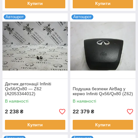
Купити
Купити
Автошрот
Автошрот
Датчик детонації Infiniti
Qx56/Qx80 — Z62
Подушка безпеки AirBag у
(A2053344012)
кермо Infiniti Qx56/Qx80 (Z62)
В наявності
В наявності
2 238
22 379
₴
₴
Купити
Купити