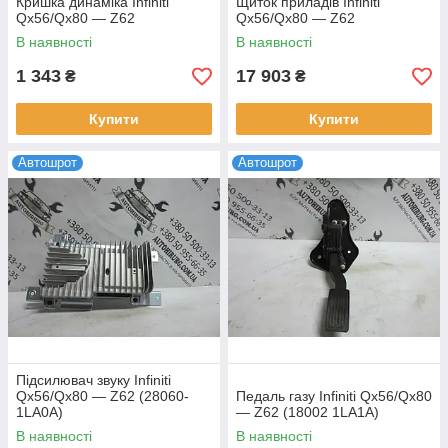
Кришка динаміка Infiniti
Щиток приладів Infiniti
Qx56/Qx80 — Z62
Qx56/Qx80 — Z62
В наявності
В наявності
1 343
17 903
₴
₴
Купити
Купити
Автошрот
Автошрот
Підсилювач звуку Infiniti
Qx56/Qx80 — Z62 (28060-
Педаль газу Infiniti Qx56/Qx80
1LA0A)
— Z62 (18002 1LA1A)
В наявності
В наявності