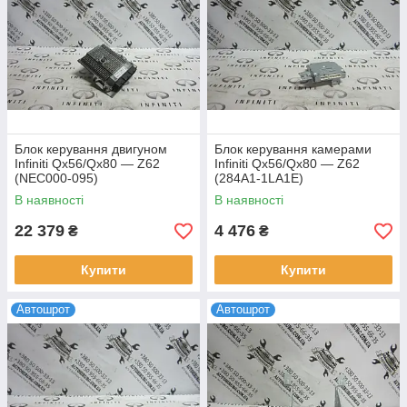
Блок керування двигуном
Блок керування камерами
Infiniti Qx56/Qx80 — Z62
Infiniti Qx56/Qx80 — Z62
(NEC000-095)
(284A1-1LA1E)
В наявності
В наявності
22 379
4 476
₴
₴
Купити
Купити
Автошрот
Автошрот