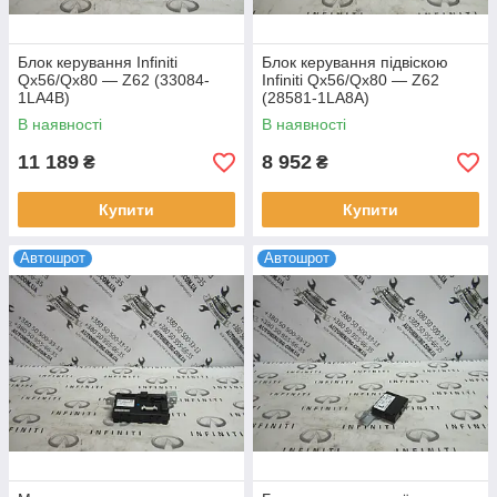
Блок керування Infiniti
Блок керування підвіскою
Qx56/Qx80 — Z62 (33084-
Infiniti Qx56/Qx80 — Z62
1LA4B)
(28581-1LA8A)
В наявності
В наявності
11 189
8 952
₴
₴
Купити
Купити
Автошрот
Автошрот