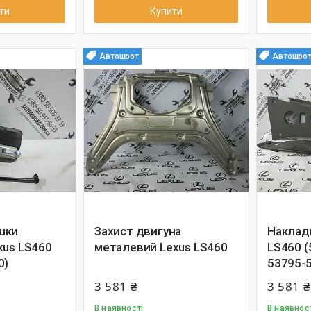
ти
Купити
Автошрот
Автошро
шки
Захист двигуна
Накладк
xus LS460
металевий Lexus LS460
LS460 (
0)
53795-
3 581 ₴
3 581 ₴
В наявності
В наявнос