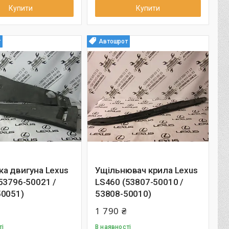
Купити
Купити
т
Автошрот
а двигуна Lexus
Ущільнювач крила Lexus
53796-50021 /
LS460 (53807-50010 /
50051)
53808-50010)
1 790 ₴
ті
В наявності