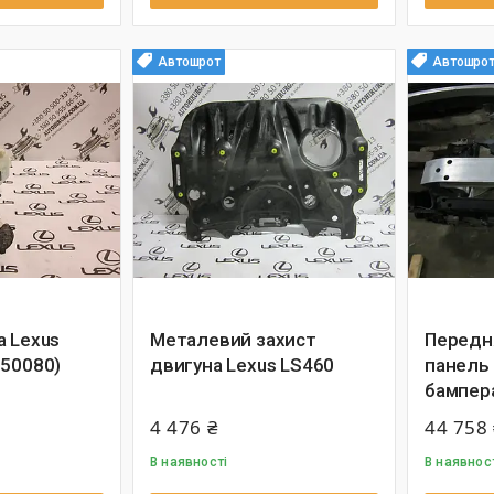
Автошрот
Автошро
а Lexus
Металевий захист
Передн
-50080)
двигуна Lexus LS460
панель 
бампера
4 476 ₴
44 758 
В наявності
В наявнос