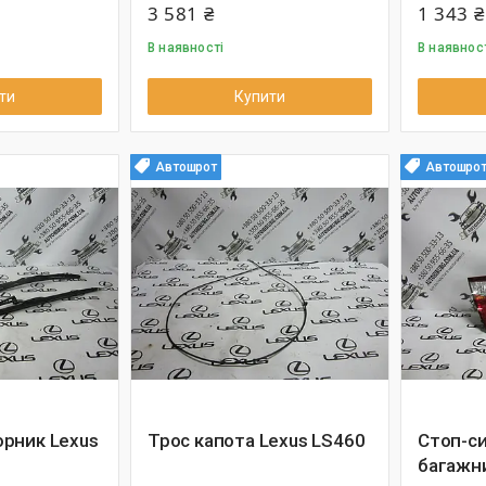
3 581 ₴
1 343 ₴
В наявності
В наявнос
ти
Купити
Автошрот
Автошро
рник Lexus
Трос капота Lexus LS460
Стоп-си
багажни