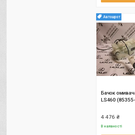
Автошрот
Бачок омивач
LS460 (85355
4 476 ₴
В наявності