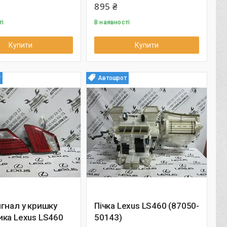
895 ₴
ті
В наявності
Купити
Купити
т
Автошрот
гнал у кришку
Пічка Lexus LS460 (87050-
ка Lexus LS460
50143)