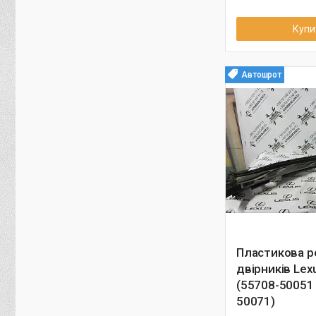
Купи
Автошрот
Пластикова р
двірників Lex
(55708-50051 
50071)