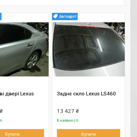
т
Автошрот
іві двері Lexus
Заднє скло Lexus LS460
₴
13 427 ₴
ті
В наявності
Купити
Купити