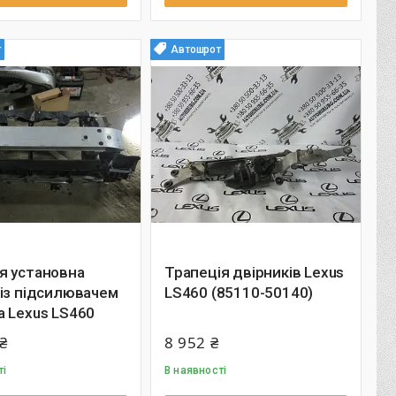
т
Автошрот
я установна
Трапеція двірників Lexus
із підсилювачем
LS460 (85110-50140)
 Lexus LS460
₴
8 952 ₴
ті
В наявності