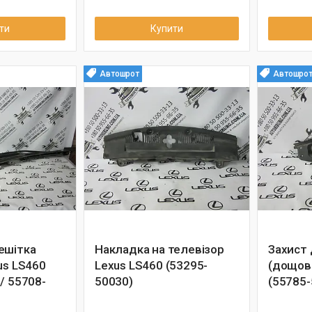
ти
Купити
Автошрот
Автошро
ешітка
Накладка на телевізор
Захист 
us LS460
Lexus LS460 (53295-
(дощови
/ 55708-
50030)
(55785-