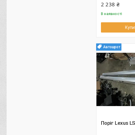
2 238 ₴
В наявності
Купи
Автошрот
Поріг Lexus L