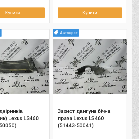
Купити
Купити
т
Автошрот
двірників
Захист двигуна бічна
к) Lexus LS460
права Lexus LS460
50050)
(51443-50041)