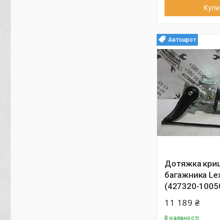
Купи
Автошрот
Дотяжка кри
багажника Le
(427320-1005
11 189 ₴
В наявності