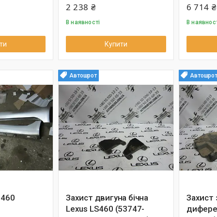
2 238 ₴
6 714 ₴
В наявності
В наявнос
ти
Купити
Автошрот
Автошро
S460
Захист двигуна бічна
Захист
Lexus LS460 (53747-
дифере