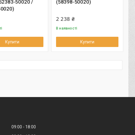
52383-50020 /
(58398-50020)
50020)
2 238 ₴
ті
В наявності
Купити
Купити
09:00
18:00