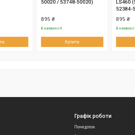
50020 / 53748-50020)
LS460 (
52384-
895 ₴
895 ₴
В наявності
В наявнос
ти
Купити
Графік роботи
Понеділок