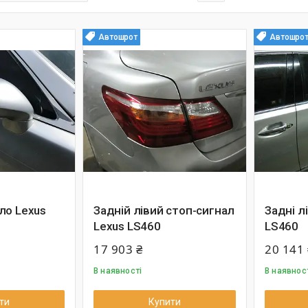
Автошрот
Автошро
ло Lexus
Задній лівий стоп-сигнал
Задні л
Lexus LS460
LS460
17 903 ₴
20 141 
В наявності
В наявнос
ти
Купити