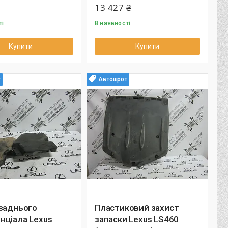
13 427 ₴
ті
В наявності
Купити
Купити
т
Автошрот
 заднього
Пластиковий захист
нціала Lexus
запаски Lexus LS460