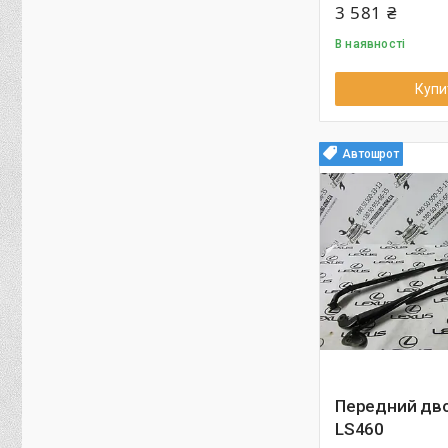
3 581 ₴
В наявності
Купи
Автошрот
Передний дво
LS460