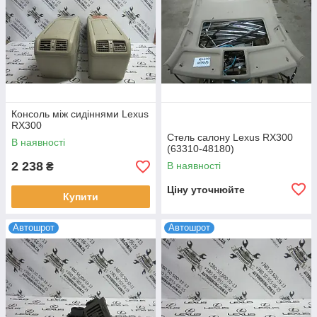
Консоль між сидіннями Lexus
RX300
Стель салону Lexus RX300
В наявності
(63310-48180)
2 238
В наявності
₴
Ціну уточнюйте
Купити
Автошрот
Автошрот