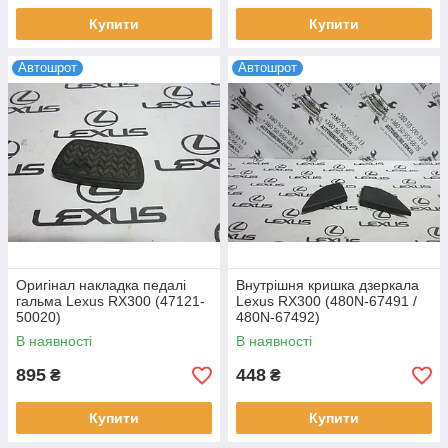
Купити
Купити
Автошрот
Автошрот
Оригінал накладка педалі
Внутрішня кришка дзеркала
гальма Lexus RX300 (47121-
Lexus RX300 (480N-67491 /
50020)
480N-67492)
В наявності
В наявності
895
448
₴
₴
Купити
Купити