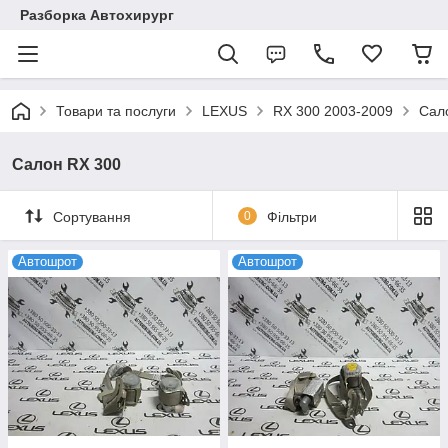
Разборка Автохирург
Товари та послуги
LEXUS
RX 300 2003-2009
Сал
Салон RX 300
Сортування
0
Фільтри
Автошрот
Автошрот