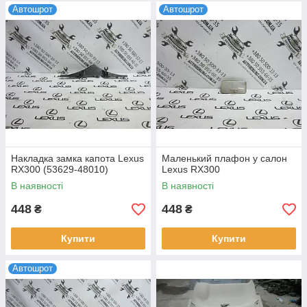
Автошрот
Автошрот
Накладка замка капота Lexus
Маленький плафон у салон
RX300 (53629-48010)
Lexus RX300
В наявності
В наявності
448
448
₴
₴
Купити
Купити
Автошрот