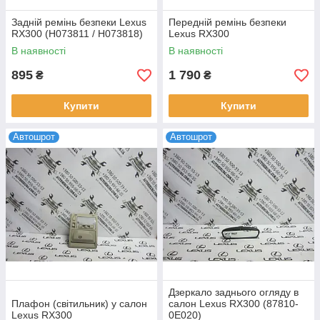
Задній ремінь безпеки Lexus
Передній ремінь безпеки
RX300 (H073811 / H073818)
Lexus RX300
В наявності
В наявності
895
1 790
₴
₴
Купити
Купити
Автошрот
Автошрот
Дзеркало заднього огляду в
Плафон (cвітильник) у салон
салон Lexus RX300 (87810-
Lexus RX300
0E020)