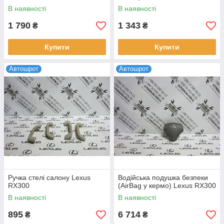
В наявності
В наявності
1 790
1 343
₴
₴
Купити
Купити
Автошрот
Автошрот
Ручка стелі салону Lexus
Водійська подушка безпеки
RX300
(AirBag у кермо) Lexus RX300
В наявності
В наявності
895
6 714
₴
₴