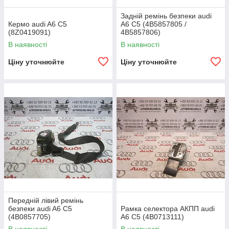
Задній ремінь безпеки audi
Кермо audi A6 С5
A6 С5 (4B5857805 /
(8Z0419091)
4B5857806)
В наявності
В наявності
Ціну уточнюйте
Ціну уточнюйте
Передній лівий ремінь
безпеки audi A6 С5
Рамка селектора АКПП audi
(4B0857705)
A6 С5 (4B0713111)