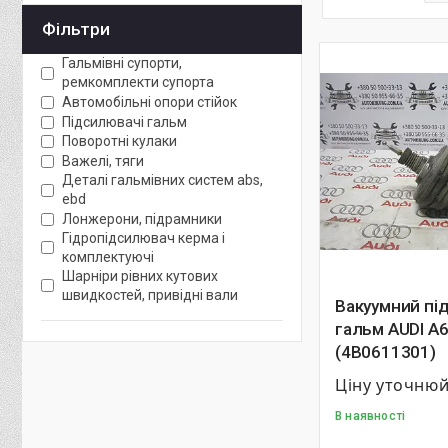
Фільтри
Гальмівні супорти,
ремкомплекти супорта
Автомобільні опори стійок
Підсилювачі гальм
Поворотні кулаки
Важелі, тяги
Деталі гальмівних систем abs,
ebd
Лонжерони, підрамники
Гідропідсилювач керма і
комплектуючі
Шарніри рівних кутових
швидкостей, привідні вали
Вакуумний пі
гальм AUDI A6
(4B0611301)
Ціну уточню
В наявності