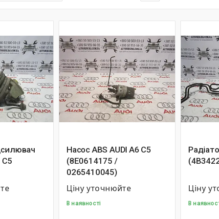
дсилювач
Насос ABS AUDI A6 C5
Радіато
 C5
(8E0614175 /
(4B342
0265410045)
йте
Ціну уточнюйте
Ціну у
В наявності
В наявнос