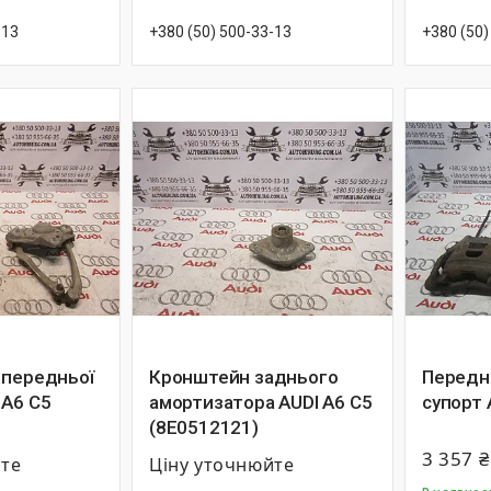
-13
+380 (50) 500-33-13
+380 (50)
 передньої
Кронштейн заднього
Передн
 A6 C5
амортизатора AUDI A6 C5
супорт 
(8E0512121)
3 357 ₴
йте
Ціну уточнюйте