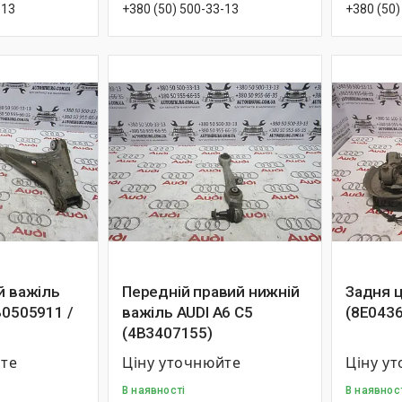
-13
+380 (50) 500-33-13
+380 (50)
й важіль
Передній правий нижній
Задня ц
B0505911 /
важіль AUDI A6 C5
(8E0436
(4B3407155)
йте
Ціну уточнюйте
Ціну у
В наявності
В наявнос