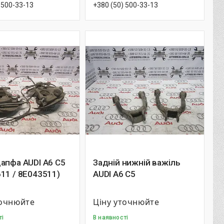
 500-33-13
+380 (50) 500-33-13
апфа AUDI A6 C5
Задній нижній важіль
11 / 8E043511)
AUDI A6 C5
точнюйте
Ціну уточнюйте
ті
В наявності