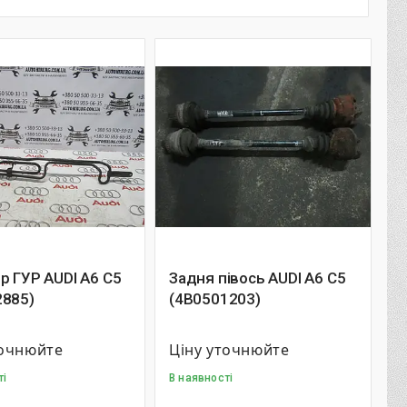
р ГУР AUDI A6 C5
Задня півось AUDI A6 C5
2885)
(4B0501203)
точнюйте
Ціну уточнюйте
ті
В наявності