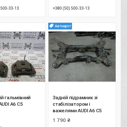
 500-33-13
+380 (50) 500-33-13
Автошрот
ій гальмівний
Задній підрамник зі
AUDI A6 C5
стабілізатором і
важелями AUDI A6 C5
1 790 ₴