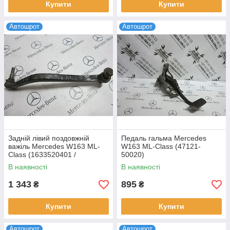
Купити
Купити
Автошрот
Автошрот
Задній лівий поздовжній
Педаль гальма Mercedes
важіль Mercedes W163 ML-
W163 ML-Class (47121-
Class (1633520401 /
50020)
1633520501)
В наявності
В наявності
1 343
895
₴
₴
Купити
Купити
Автошрот
Автошрот