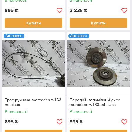
В наявності
В наявності
895
2 238
₴
₴
Купити
Купити
Автошрот
Автошрот
Трос ручника mercedes w163
Передній гальмівний диск
ml-сlass
mercedes w163 ml-сlass
В наявності
В наявності
895
895
₴
₴