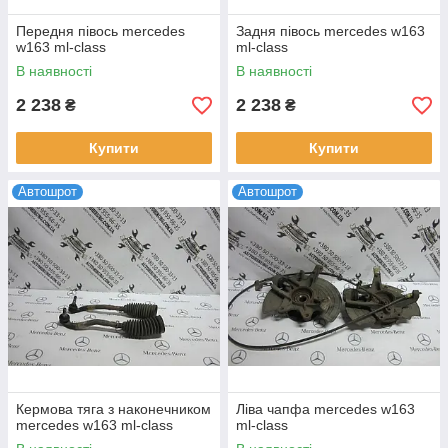
Передня півось mercedes
Задня півось mercedes w163
w163 ml-сlass
ml-сlass
В наявності
В наявності
2 238
2 238
₴
₴
Купити
Купити
Автошрот
Автошрот
Кермова тяга з наконечником
Ліва чапфа mercedes w163
mercedes w163 ml-сlass
ml-сlass