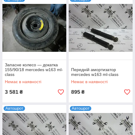
Запасне колесо — докатка
155/90/18 mercedes w163 ml-
Передній амортизатор
сlass
mercedes w163 ml-сlass
Немає в наявності
Немає в наявності
3 581
895
₴
₴
Автошрот
Автошрот