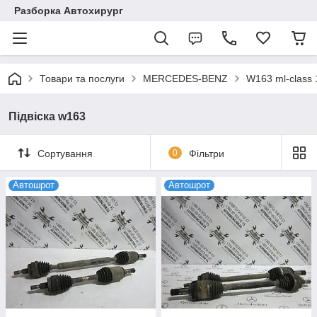
Разборка Автохирург
Товари та послуги
MERCEDES-BENZ
W163 ml-class
Підвіска w163
Сортування
0
Фільтри
Автошрот
Автошрот