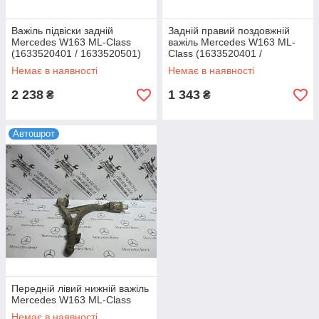
Важіль підвіски задній
Задній правий поздовжній
Mercedes W163 ML-Class
важіль Mercedes W163 ML-
(1633520401 / 1633520501)
Class (1633520401 /
1633520501)
Немає в наявності
Немає в наявності
2 238
1 343
₴
₴
Автошрот
Передній лівий нижній важіль
Mercedes W163 ML-Class
Немає в наявності