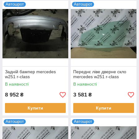
Автошрот
Автошрот
Задній бампер mercedes
Переднє ліве дверне скло
w251 r-class
mercedes w251 r-class
В наявності
В наявності
8 952
3 581
₴
₴
Купити
Купити
Автошрот
Автошрот