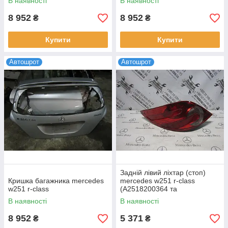
В наявності
В наявності
8 952
8 952
₴
₴
Купити
Купити
Автошрот
Автошрот
Задній лівий ліхтар (стоп)
Кришка багажника mercedes
mercedes w251 r-class
w251 r-class
(A2518200364 та
A2518200164)
В наявності
В наявності
8 952
5 371
₴
₴