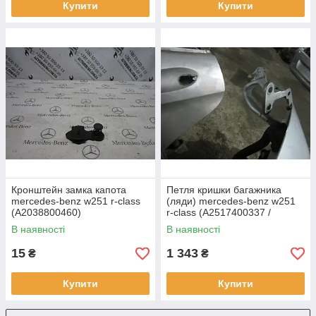
Купити
Купити
Кронштейн замка капота
Петля кришки багажника
mercedes-benz w251 r-class
(ляди) mercedes-benz w251
(A2038800460)
r-class (A2517400337 /
A2517400437)
В наявності
В наявності
15
1 343
₴
₴
Купити
Купити