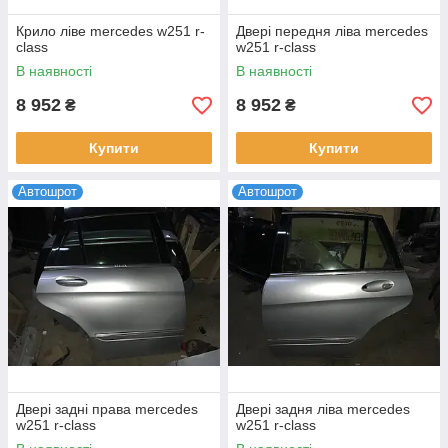
Крило ліве mercedes w251 r-
Двері передня ліва mercedes
class
w251 r-class
В наявності
В наявності
8 952
8 952
₴
₴
Купити
Купити
Автошрот
Автошрот
Двері задні права mercedes
Двері задня ліва mercedes
w251 r-class
w251 r-class