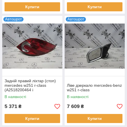
Купити
Купити
Автошрот
Автошрот
Задній правий ліхтар (стоп)
mercedes w251 r-class
Ліве дзеркало mercedes-benz
(A2518200464 і
w251 r-class
A2518200264)
В наявності
В наявності
5 371
7 609
₴
₴
Купити
Купити