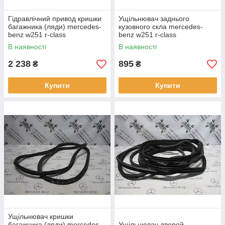
Гідравлічний привод кришки
Ущільнювач заднього
багажника (ляди) mercedes-
кузовного скла mercedes-
benz w251 r-class
benz w251 r-class
(A2518200397)
(A2517680624)
В наявності
В наявності
2 238
895
₴
₴
Купити
Купити
Ущільнювач кришки
багажника (ляди) mercedes-
Ущільнювач дверей