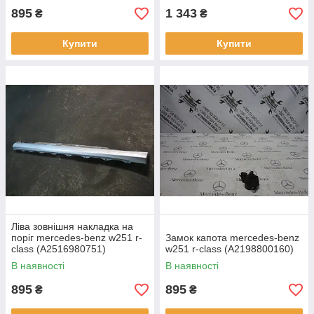
895
1 343
₴
₴
Купити
Купити
Ліва зовнішня накладка на
поріг mercedes-benz w251 r-
Замок капота mercedes-benz
class (A2516980751)
w251 r-class (A2198800160)
В наявності
В наявності
895
895
₴
₴