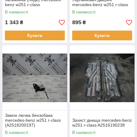
benz w251 r-class
mercedes-benz w251 r-class
В наявності
В наявності
1 343
895
₴
₴
Купити
Купити
Замок лючка бензобака
mercedes-benz w251 r-class
Захист днища mercedes-benz
(A2518200197)
w251 r-class A2516190238
В наявності
В наявності