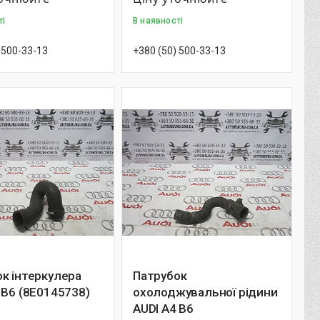
ті
В наявності
 500-33-13
+380 (50) 500-33-13
к інтеркулера
Патрубок
 B6 (8E0145738)
охолоджувальної рідини
AUDI A4 B6