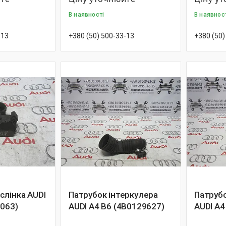
В наявності
В наявнос
-13
+380 (50) 500-33-13
+380 (50)
слінка AUDI
Патрубок інтеркулера
Патрубо
8063)
AUDI A4 B6 (4B0129627)
AUDI A4