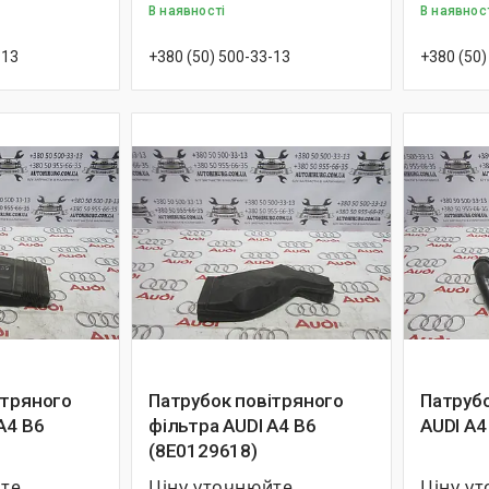
В наявності
В наявнос
-13
+380 (50) 500-33-13
+380 (50)
ітряного
Патрубок повітряного
Патрубо
A4 B6
фільтра AUDI A4 B6
AUDI A4
(8E0129618)
йте
Ціну уточнюйте
Ціну у