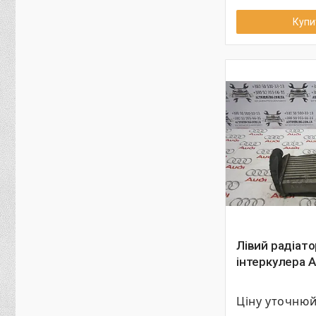
Купи
Лівий радіато
інтеркулера A
Ціну уточню