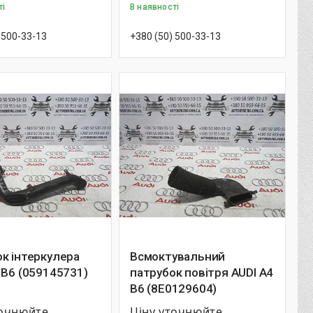
ті
В наявності
 500-33-13
+380 (50) 500-33-13
к інтеркулера
Всмоктувальний
 B6 (059145731)
патрубок повітря AUDI A4
B6 (8E0129604)
точнюйте
Ціну уточнюйте