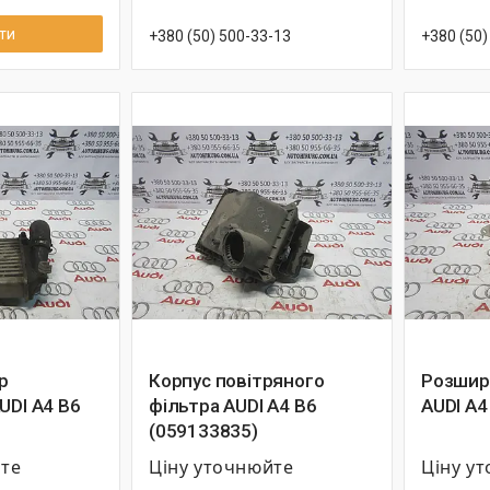
ти
+380 (50) 500-33-13
+380 (50)
р
Корпус повітряного
Розшир
UDI A4 B6
фільтра AUDI A4 B6
AUDI A4
(059133835)
йте
Ціну уточнюйте
Ціну у