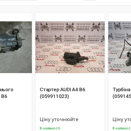
нього
Стартер AUDI A4 B6
Турбіна
 B6
(059911023)
(05914
Ціну уточнюйте
Ціну у
В наявності
В наявнос