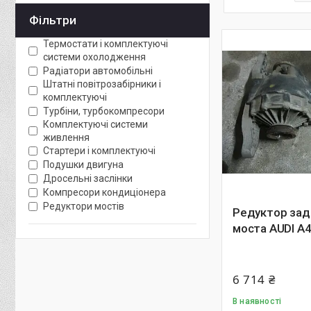
Фільтри
Термостати і комплектуючі
системи охолодження
Радіатори автомобільні
Штатні повітрозабірники і
комплектуючі
Турбіни, турбокомпресори
Комплектуючі системи
живлення
Стартери і комплектуючі
Подушки двигуна
Дросельні заслінки
Компресори кондиціонера
Редуктори мостів
Редуктор зад
моста AUDI A4
6 714 ₴
В наявності