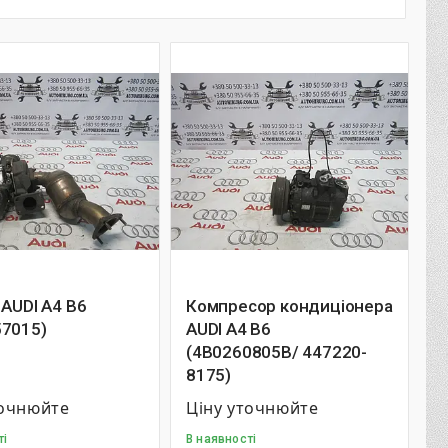
 AUDI A4 B6
Компресор кондиціонера
57015)
AUDI A4 B6
(4B0260805B/ 447220-
8175)
точнюйте
Ціну уточнюйте
ті
В наявності