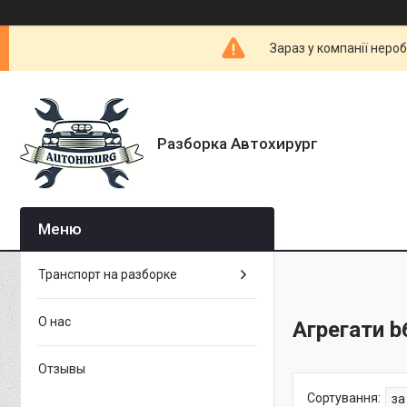
Зараз у компанії неро
Разборка Автохирург
Транспорт на разборке
О нас
Агрегати b
Отзывы