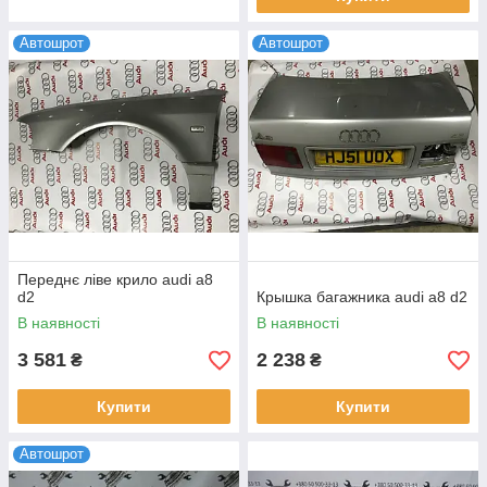
Автошрот
Автошрот
Переднє ліве крило audi a8
d2
Крышка багажника audi a8 d2
В наявності
В наявності
3 581
2 238
₴
₴
Купити
Купити
Автошрот