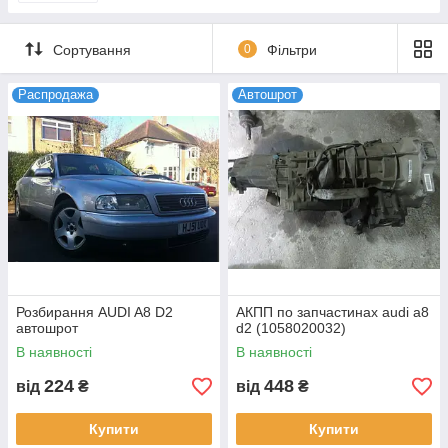
Сортування
0
Фільтри
Распродажа
Автошрот
Розбирання AUDI A8 D2
АКПП по запчастинах audi a8
автошрот
d2 (1058020032)
В наявності
В наявності
224
448
від
₴
від
₴
Купити
Купити