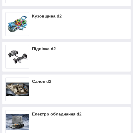
Відправка авто деталей поштовими службами з післяплатою
- оплата при отриманні.
Кузовщина d2
Підвіска d2
Салон d2
Електро обладнання d2