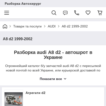
Разборка Автохирург
Товари та послуги
AUDI
A8 d2 1999-2002
A8 d2 1999-2002
Разборка audi A8 d2 - автошрот в
Украине
Огромнейший каталог б/у запчастей audi A8 d2 с пересылкой
новой почтой по всей Украине, или курьерской доставкой по
г. Луцк. Не знаете как подобрать нужную запчасть для
Показати все
автомобиля audi A8 с кузовом d2? - Перезвоните нам в
будние дни с 9:00 до 19:00 и специалисты нашей разборки
помогут Вам с подбором оригинальной б/у запчасти audi A8
d2, или оставьте заявку на покупку и менеджеры автошрота
Агрегати d2
сами с Вами свяжутся.
Курьерская доставка б/у запчастей по Луцку - бесплатно.