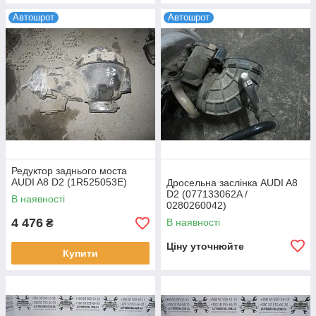
Автошрот
Автошрот
Редуктор заднього моста
AUDI A8 D2 (1R525053E)
Дросельна заслінка AUDI A8
D2 (077133062A /
В наявності
0280260042)
4 476
В наявності
₴
Ціну уточнюйте
Купити