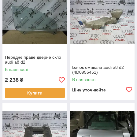
Переднє праве дверне скло
audi a8 d2
Бачок омивача audi a8 d2
В наявності
(4D0955451)
2 238
В наявності
₴
Ціну уточнюйте
Купити