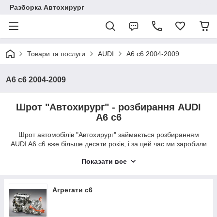
Разборка Автохирург
Товари та послуги
AUDI
A6 c6 2004-2009
A6 c6 2004-2009
Шрот "Автохирург" - розбирання AUDI
A6 c6
Шрот автомобілів "Автохирург" займається розбиранням
AUDI A6 c6 вже більше десяти років, і за цей час ми заробили
бездоганну репутацію на ринку автозапчастин України.
Показати все
Кур'єри нашої авторозбірки можуть протягом дня зробити
безкоштовну доставку по р. Луцьк, або ми відправимо б/у
запчастини AUDI A6 c6 новою поштою в будь-яку точку
України. Телефонуйте у будні дні з 9:00-19:00 і ми
Агрегати c6
допоможемо з купівлею запчастини для AUDI A6 c6.
Оплата за автомобільні деталі тільки при отриманні!