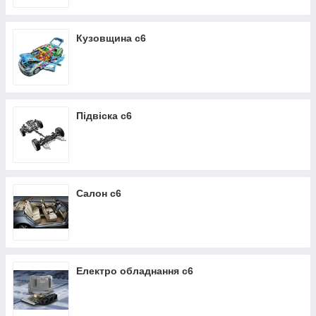
Кузовщина c6
Підвіска c6
Салон c6
Електро обладнання c6