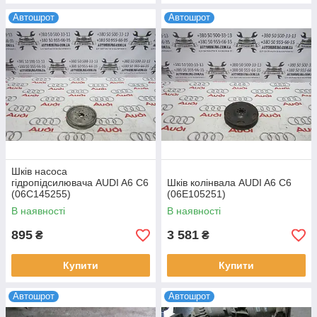
Автошрот
Автошрот
Шків насоса
гідропідсилювача AUDI A6 C6
Шків колінвала AUDI A6 C6
(06C145255)
(06E105251)
В наявності
В наявності
895
3 581
₴
₴
Купити
Купити
Автошрот
Автошрот