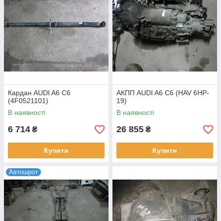
Кардан AUDI A6 C6
АКПП AUDI A6 C6 (HAV 6HP-
(4F0521101)
19)
В наявності
В наявності
6 714
26 855
₴
₴
Купити
Купити
Автошрот