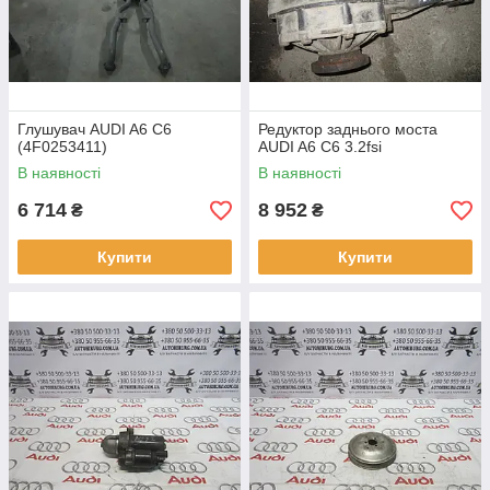
Глушувач AUDI A6 C6
Редуктор заднього моста
(4F0253411)
AUDI A6 C6 3.2fsi
В наявності
В наявності
6 714
8 952
₴
₴
Купити
Купити