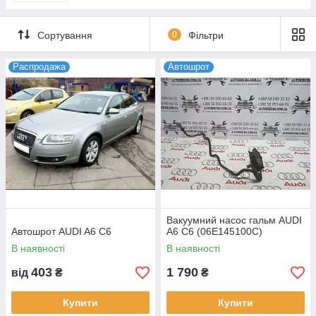
Сортування
0
Фільтри
Распродажа
Автошрот
Вакуумний насос гальм AUDI
Автошрот AUDI A6 C6
A6 C6 (06E145100C)
В наявності
В наявності
403
1 790
від
₴
₴
Купити
Купити