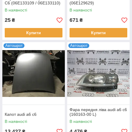
C6 (06E133109 / 06E133110)
(06E129629)
В наявності
В наявності
25
671
₴
₴
Купити
Купити
Автошрот
Автошрот
Фара передня ліва audi a6 c6
Капот audi a6 c6
(160163-00 L)
В наявності
В наявності
13 427
4 476
₴
₴