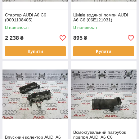
Стартер AUDI A6 C6
Шківів водяної помпи AUDI
(0001108405)
A6 C6 (06E121031)
В наявності
В наявності
2 238
895
₴
₴
Купити
Купити
Всмоктувальний патрубок
Впускний колектор AUDI A6
повітря AUDI A6 C6