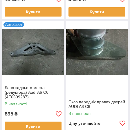
Купити
Купити
Автошрот
Лапа заднього моста
(редуктора) Audi A6 C6
(4F0599287)
Скло передніх правих дверей
В наявності
AUDI A6 C6
895
В наявності
₴
Ціну уточнюйте
Купити