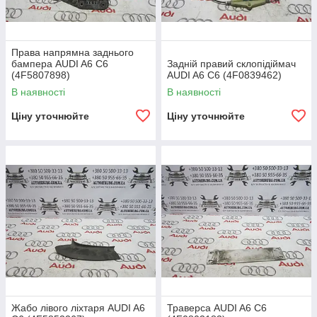
Права напрямна заднього
бампера AUDI A6 C6
Задній правий склопідіймач
(4F5807898)
AUDI A6 C6 (4F0839462)
В наявності
В наявності
Ціну уточнюйте
Ціну уточнюйте
Жабо лівого ліхтаря AUDI A6
Траверса AUDI A6 C6