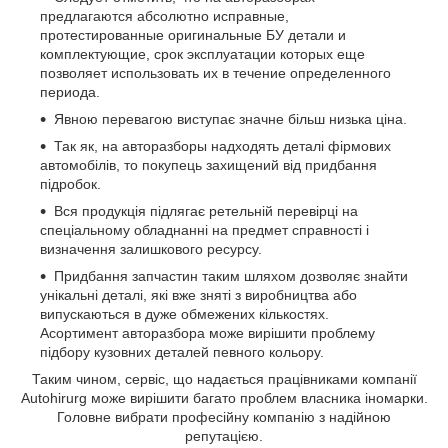
предлагаются абсолютно исправные,
протестированные оригинальные БУ детали и
комплектующие, срок эксплуатации которых еще
позволяет использовать их в течение определенного
периода.
Явною перевагою виступає значне більш низька ціна.
Так як, на авторазборы надходять деталі фірмових
автомобілів, то покупець захищений від придбання
підробок.
Вся продукція підлягає ретельній перевірці на
спеціальному обладнанні на предмет справності і
визначення залишкового ресурсу.
Придбання запчастин таким шляхом дозволяє знайти
унікальні деталі, які вже зняті з виробництва або
випускаються в дуже обмежених кількостях.
Асортимент авторазбора може вирішити проблему
підбору кузовних деталей певного кольору.
Таким чином, сервіс, що надається працівниками компанії
Autohirurg може вирішити багато проблем власника іномарки.
Головне вибрати професійну компанію з надійною
репутацією.