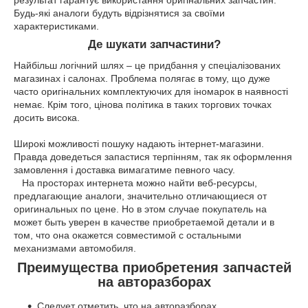
результат гарантує використання оригінальних запчастин.
Будь-які аналоги будуть відрізнятися за своїми
характеристиками.
Де шукати запчастини?
Найбільш логічний шлях – це придбання у спеціалізованих
магазинах і салонах. Проблема полягає в тому, що дуже
часто оригінальних комплектуючих для іномарок в наявності
немає. Крім того, цінова політика в таких торгових точках
досить висока.
Широкі можливості пошуку надають інтернет-магазини.
Правда доведеться запастися терпінням, так як оформлення
замовлення і доставка вимагатиме певного часу.
На просторах интернета можно найти веб-ресурсы,
предлагающие аналоги, значительно отличающиеся от
оригинальных по цене. Но в этом случае покупатель на
может быть уверен в качестве приобретаемой детали и в
том, что она окажется совместимой с остальными
механизмами автомобиля.
Преимущества приобретения запчастей
на авторазборах
Следует отметить, что на авторазборах