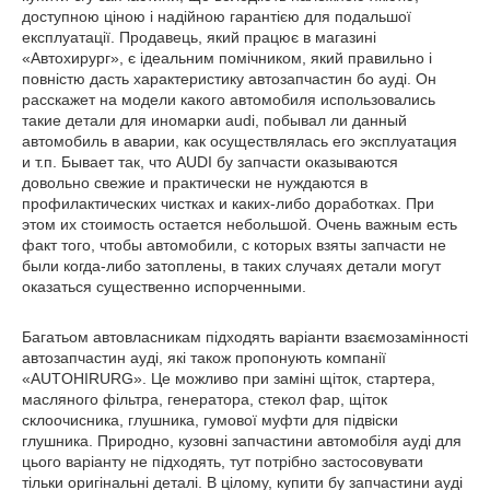
доступною ціною і надійною гарантією для подальшої
експлуатації. Продавець, який працює в магазині
«Автохирург», є ідеальним помічником, який правильно і
повністю дасть характеристику автозапчастин бо ауді. Он
расскажет на модели какого автомобиля использовались
такие детали для иномарки audi, побывал ли данный
автомобиль в аварии, как осуществлялась его эксплуатация
и т.п. Бывает так, что AUDI бу запчасти оказываются
довольно свежие и практически не нуждаются в
профилактических чистках и каких-либо доработках. При
этом их стоимость остается небольшой. Очень важным есть
факт того, чтобы автомобили, с которых взяты запчасти не
были когда-либо затоплены, в таких случаях детали могут
оказаться существенно испорченными.
Багатьом автовласникам підходять варіанти взаємозамінності
автозапчастин ауді, які також пропонують компанії
«AUTOHIRURG». Це можливо при заміні щіток, стартера,
масляного фільтра, генератора, стекол фар, щіток
склоочисника, глушника, гумової муфти для підвіски
глушника. Природно, кузовні запчастини автомобіля ауді для
цього варіанту не підходять, тут потрібно застосовувати
тільки оригінальні деталі. В цілому, купити бу запчастини ауді