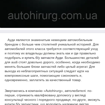
Ауди является знаменитым немецким автомобильным
брендом с больше чем столетней уникальной историей. Для
автомобилей этого класса требуется соответствующий уход
и поэтому их владельцы должны знать как и где правильно
подобрать и
купить б/у запчасти Ауди
. Большинство деталей
для audi стоят довольно дорого, особенно, когда необходимо
менять большие блоки запчастей либо целый агрегат. Для
выхода из неблагоприятных ситуаций следует идти на
компромиссные шаги, помогающие сэкономить и,
одновременно, заплатить за качественный товар.
Звертаючись в компанію «Autohirurg», автолюбителі: по-
перше, отримають кваліфіковану допомогу у вигляді
консультації чесного і порядного продавця; по-друге, зможуть
купити б/у запчастини, що володіють належною якістю,